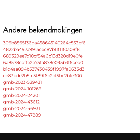
Andere bekendmakingen
306b8565136da458645140264c553bf6
4822ba497a9915cec87b11f11f0a08f8
689329ee7d10cf54a6b13d328d19e0fe
6a8578cdffe2e75fa878e095b3f6ced0
b1d4aa894b537430439f1997fa0633d3
ce83bde2b5fc5f89f6c2cf5be2bfe300
gmb-2023-539431
gmb-2024-101269
gmb-2024-24201
gmb-2024-43612
gmb-2024-46931
gmb-2024-47889